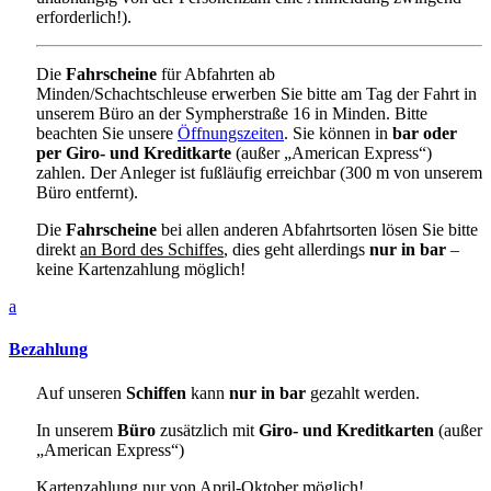
erforderlich!).
Die
Fahrscheine
für Abfahrten ab
Minden/Schachtschleuse erwerben Sie bitte
am Tag der Fahrt
in
unserem Büro an der Sympherstraße 16 in Minden. Bitte
beachten Sie unsere
Öffnungszeiten
. Sie können in
bar oder
per Giro- und Kreditkarte
(außer „American Express“)
zahlen.
Der Anleger ist fußläufig erreichbar (300 m von unserem
Büro entfernt).
Die
Fahrscheine
bei allen anderen Abfahrtsorten lösen Sie bitte
direkt
an Bord des Schiffes
, dies geht allerdings
nur in bar
–
keine Kartenzahlung möglich!
a
Bezahlung
Auf unseren
Schiffen
kann
nur in bar
gezahlt werden.
In unserem
Büro
zusätzlich mit
Giro- und Kreditkarten
(außer
„American Express“)
Kartenzahlung nur von April-Oktober möglich!